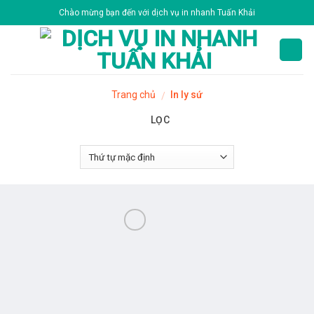
Skip
Chào mừng bạn đến với dịch vụ in nhanh Tuấn Khải
to
content
Trang chủ
In ly sứ
/
LỌC
Add to
Wishlist