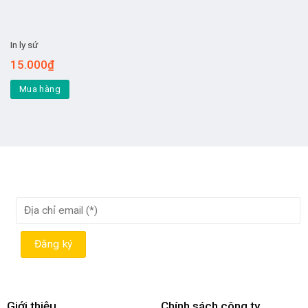
In ly sứ
15.000
₫
Mua hàng
Giới thiệu
Chính sách công ty